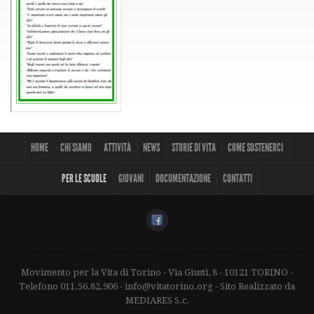
HOME
CHI SIAMO
ATTIVITÀ
NEWS
STORIE DI VITA
COME SOSTENERCI
PER LE SCUOLE
GIOVANI
DOCUMENTAZIONE
CONTATTI
Movimento per la Vita di Torino - Via Giusti, 8 - 10121 TORINO -
Telefono 011.56.82.906 - info@vitatorino.org - Sito Realizzato da
MEDIARES S.c.