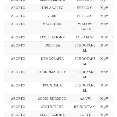
ABORTO
TIPI ABORTO
PERICO G.
MpV
13
ABORTO
VARIE
PERICO G.
MpV
13
ABORTO
MAGISTERO
VESCOVI
MpV
13
ITALIA
ABORTO
LEGISLAZIONE
LORD M.W.
MpV
13
ABORTO
CULTURA
SCHOOYANS
MpV
1
M.
ABORTO
DEMOGRAFIA
SCHOOYANS
MpV
1
M.
ABORTO
ECON./MALTHUS
SCHOOYANS
MpV
1
M.
ABORTO
ECONOMIA
SCHOOYANS
MpV
1
M.
ABORTO
SOCIO-ENOMICO
AA.VV.
MpV
2
ABORTO
STATISTICHE
BRUNETTA G.
MpV
13
ABORTO
LEGISLAZIONE
CORTE
MpV
3