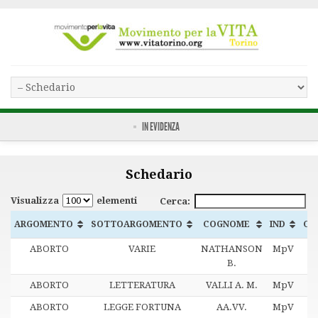
IN EVIDENZA
Schedario
Visualizza
elementi
Cerca:
ARGOMENTO
SOTTOARGOMENTO
COGNOME
IND
CO
ABORTO
VARIE
NATHANSON
MpV
B.
ABORTO
LETTERATURA
VALLI A. M.
MpV
1
ABORTO
LEGGE FORTUNA
AA.VV.
MpV
1