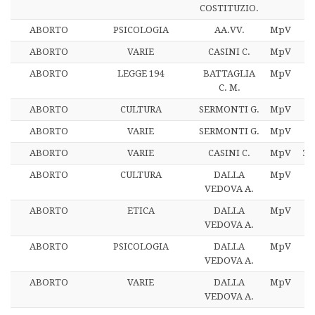
COSTITUZIO.
ABORTO
PSICOLOGIA
AA.VV.
MpV
2
ABORTO
VARIE
CASINI C.
MpV
32
ABORTO
LEGGE 194
BATTAGLIA
MpV
3
C. M.
ABORTO
CULTURA
SERMONTI G.
MpV
35
ABORTO
VARIE
SERMONTI G.
MpV
35
ABORTO
VARIE
CASINI C.
MpV
35
ABORTO
CULTURA
DALLA
MpV
3
VEDOVA A.
ABORTO
ETICA
DALLA
MpV
3
VEDOVA A.
ABORTO
PSICOLOGIA
DALLA
MpV
3
VEDOVA A.
ABORTO
VARIE
DALLA
MpV
3
VEDOVA A.