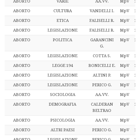
ABORTO
VARIE
AA.VV.
MpV
12
ABORTO
CULTURA
VANDELLI I.
MpV
12
ABORTO
ETICA
FALISELLI R.
MpV
12
ABORTO
LEGISLAZIONE
FALISELLI R.
MpV
12
ABORTO
POLITICA
GARANCINI
MpV
12
G.
ABORTO
LEGISLAZIONE
COTTA S.
MpV
12
ABORTO
LEGGE 194
BONICELLI E.
MpV
12
ABORTO
LEGISLAZIONE
ALTINI P.
MpV
12
ABORTO
LEGISLAZIONE
PERICO G.
MpV
13
ABORTO
SOCIOLOGIA
AA.VV.
MpV
1
ABORTO
DEMOGRAFIA
CALDERAN
MpV
13
BELTRAO
ABORTO
PSICOLOGIA
AA.VV.
MpV
1
ABORTO
ALTRI PAESI
PERICO G.
MpV
13
ABORTO
LEGISLAZIONE
PERICO G.
MpV
13