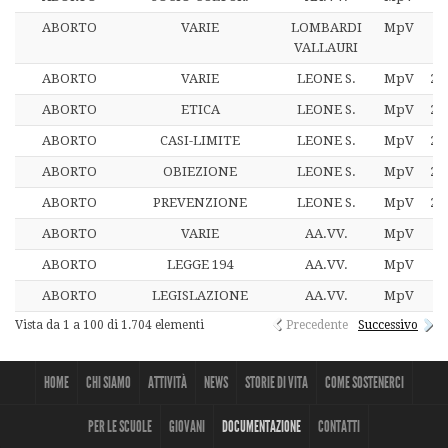
ABORTO
VARIE
LOMBARDI
MpV
2
VALLAURI
ABORTO
VARIE
LEONE S.
MpV
25
ABORTO
ETICA
LEONE S.
MpV
25
ABORTO
CASI-LIMITE
LEONE S.
MpV
25
ABORTO
OBIEZIONE
LEONE S.
MpV
25
ABORTO
PREVENZIONE
LEONE S.
MpV
25
ABORTO
VARIE
AA.VV.
MpV
2
ABORTO
LEGGE 194
AA.VV.
MpV
2
ABORTO
LEGISLAZIONE
AA.VV.
MpV
2
Vista da 1 a 100 di 1.704 elementi
Precedente
Successivo
HOME
CHI SIAMO
ATTIVITÀ
NEWS
STORIE DI VITA
COME SOSTENERCI
PER LE SCUOLE
GIOVANI
DOCUMENTAZIONE
CONTATTI