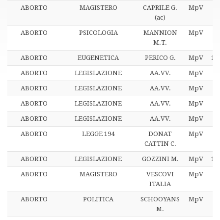
ABORTO
MAGISTERO
CAPRILE G.
MpV
1
(ac)
ABORTO
PSICOLOGIA
MANNION
MpV
1
M.T.
ABORTO
EUGENETICA
PERICO G.
MpV
17
ABORTO
LEGISLAZIONE
AA.VV.
MpV
1
ABORTO
LEGISLAZIONE
AA.VV.
MpV
ABORTO
LEGISLAZIONE
AA.VV.
MpV
ABORTO
LEGISLAZIONE
AA.VV.
MpV
ABORTO
LEGGE 194
DONAT
MpV
1
CATTIN C.
ABORTO
LEGISLAZIONE
GOZZINI M.
MpV
12
ABORTO
MAGISTERO
VESCOVI
MpV
1
ITALIA
ABORTO
POLITICA
SCHOOYANS
MpV
1
M.