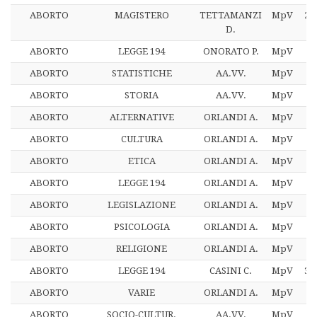
ABORTO
MAGISTERO
TETTAMANZI
MpV
25
D.
ABORTO
LEGGE 194
ONORATO P.
MpV
12
ABORTO
STATISTICHE
AA.VV.
MpV
2
ABORTO
STORIA
AA.VV.
MpV
2
ABORTO
ALTERNATIVE
ORLANDI A.
MpV
2
ABORTO
CULTURA
ORLANDI A.
MpV
2
ABORTO
ETICA
ORLANDI A.
MpV
2
ABORTO
LEGGE 194
ORLANDI A.
MpV
2
ABORTO
LEGISLAZIONE
ORLANDI A.
MpV
2
ABORTO
PSICOLOGIA
ORLANDI A.
MpV
2
ABORTO
RELIGIONE
ORLANDI A.
MpV
2
ABORTO
LEGGE 194
CASINI C.
MpV
32
ABORTO
VARIE
ORLANDI A.
MpV
2
ABORTO
SOCIO-CULTUR.
AA.VV.
MpV
2