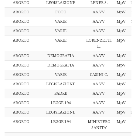
ABORTO
LEGISLAZIONE
LENER S.
MpV
19
ABORTO
FOTO
AA.VV.
MpV
19
ABORTO
VARIE
AA.VV.
MpV
19
ABORTO
VARIE
AA.VV.
MpV
19
ABORTO
VARIE
LORENZETTI
MpV
2
L.
ABORTO
DEMOGRAFIA
AA.VV.
MpV
2
ABORTO
DEMOGRAFIA
AA.VV.
MpV
2
ABORTO
VARIE
CASINI C.
MpV
2
ABORTO
LEGISLAZIONE
AA.VV.
MpV
2
ABORTO
PADRE
AA.VV.
MpV
2
ABORTO
LEGGE 194
AA.VV.
MpV
ABORTO
LEGISLAZIONE
AA.VV.
MpV
13
ABORTO
LEGGE 194
MINISTERO
MpV
SANITA'