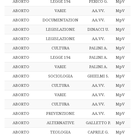
ABORTO
LEGGE 194
PERICO G.
MpV
3
ABORTO
VARIE
AA.VV.
MpV
3
ABORTO
DOCUMENTAZION
AA.VV.
MpV
ABORTO
LEGISLAZIONE
DINACCI U.
MpV
3
ABORTO
LEGISLAZIONE
AA.VV.
MpV
3
ABORTO
CULTURA
PALINI A.
MpV
3
ABORTO
LEGGE 194
PALINI A.
MpV
3
ABORTO
VARIE
PALINI A.
MpV
3
ABORTO
SOCIOLOGIA
GHIELMI S.
MpV
ABORTO
CULTURA
AA.VV.
MpV
ABORTO
VARIE
AA.VV.
MpV
ABORTO
CULTURA
AA.VV.
MpV
ABORTO
PREVENZIONE
AA.VV.
MpV
ABORTO
ALTERNATIVE
GALLETTO P.
MpV
ABORTO
TEOLOGIA
CAPRILE G.
MpV
3