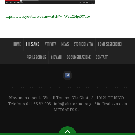
https://www.youtube.com/watch?v=WmXHje08VIo
HOME
CHI SIAMO
ATTIVITÀ
NEWS
STORIE DI VITA
COME SOSTENERCI
PER LE SCUOLE
GIOVANI
DOCUMENTAZIONE
CONTATTI
Movimento per la Vita di Torino - Via Giusti, 8 - 10121 TORINO -
Telefono 011.56.82.906 - info@vitatorino.org - Sito Realizzato da
MEDIARES S.c.