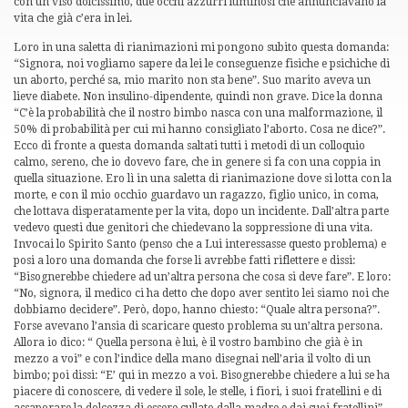
con un viso dolcissimo, due occhi azzurri luminosi che annunciavano la
vita che già c’era in lei.
Loro in una saletta di rianimazioni mi pongono subito questa domanda:
“Signora, noi vogliamo sapere da lei le conseguenze fisiche e psichiche di
un aborto, perché sa, mio marito non sta bene”. Suo marito aveva un
lieve diabete. Non insulino-dipendente, quindi non grave. Dice la donna
“C’è la probabilità che il nostro bimbo nasca con una malformazione, il
50% di probabilità per cui mi hanno consigliato l’aborto. Cosa ne dice?”.
Ecco di fronte a questa domanda saltati tutti i metodi di un colloquio
calmo, sereno, che io dovevo fare, che in genere si fa con una coppia in
quella situazione. Ero lì in una saletta di rianimazione dove si lotta con la
morte, e con il mio occhio guardavo un ragazzo, figlio unico, in coma,
che lottava disperatamente per la vita, dopo un incidente. Dall’altra parte
vedevo questi due genitori che chiedevano la soppressione di una vita.
Invocai lo Spirito Santo (penso che a Lui interessasse questo problema) e
posi a loro una domanda che forse li avrebbe fatti riflettere e dissi:
“Bisognerebbe chiedere ad un’altra persona che cosa si deve fare”. E loro:
“No, signora, il medico ci ha detto che dopo aver sentito lei siamo noi che
dobbiamo decidere”. Però, dopo, hanno chiesto: “Quale altra persona?”.
Forse avevano l’ansia di scaricare questo problema su un’altra persona.
Allora io dico: “ Quella persona è lui, è il vostro bambino che già è in
mezzo a voi” e con l’indice della mano disegnai nell’aria il volto di un
bimbo; poi dissi: “E’ qui in mezzo a voi. Bisognerebbe chiedere a lui se ha
piacere di conoscere, di vedere il sole, le stelle, i fiori, i suoi fratellini e di