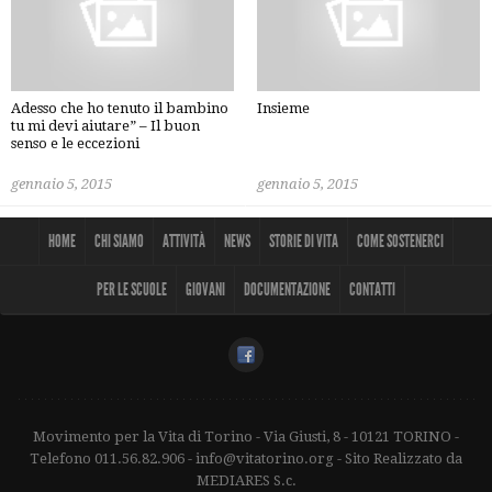
Adesso che ho tenuto il bambino
Insieme
tu mi devi aiutare” – Il buon
senso e le eccezioni
gennaio 5, 2015
gennaio 5, 2015
HOME
CHI SIAMO
ATTIVITÀ
NEWS
STORIE DI VITA
COME SOSTENERCI
PER LE SCUOLE
GIOVANI
DOCUMENTAZIONE
CONTATTI
Movimento per la Vita di Torino - Via Giusti, 8 - 10121 TORINO -
Telefono 011.56.82.906 - info@vitatorino.org - Sito Realizzato da
MEDIARES S.c.