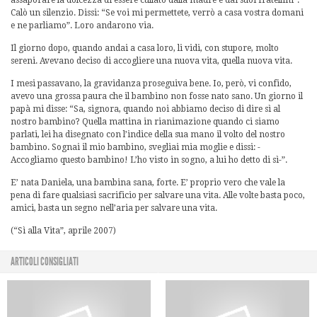
assaporare la dolcezza di essere cullato dalla madre e dai suoi fratellini”.
Calò un silenzio. Dissi: “Se voi mi permettete, verrò a casa vostra domani
e ne parliamo”. Loro andarono via.
Il giorno dopo, quando andai a casa loro, li vidi, con stupore, molto
sereni. Avevano deciso di accogliere una nuova vita, quella nuova vita.
I mesi passavano, la gravidanza proseguiva bene. Io, però, vi confido,
avevo una grossa paura che il bambino non fosse nato sano. Un giorno il
papà mi disse: “Sa, signora, quando noi abbiamo deciso di dire sì al
nostro bambino? Quella mattina in rianimazione quando ci siamo
parlati, lei ha disegnato con l’indice della sua mano il volto del nostro
bambino. Sognai il mio bambino, svegliai mia moglie e dissi: -
Accogliamo questo bambino! L’ho visto in sogno, a lui ho detto di sì-”.
E’ nata Daniela, una bambina sana, forte. E’ proprio vero che vale la
pena di fare qualsiasi sacrificio per salvare una vita. Alle volte basta poco,
amici, basta un segno nell’aria per salvare una vita.
(“Sì alla Vita”, aprile 2007)
ARTICOLI CONSIGLIATI