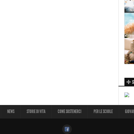
S
NEWS
STORIE DI VITA
COME SOSTENERCI
PER LE SCUOLE
GIOVA