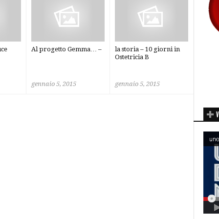
uce
Al progetto Gemma… –
la storia – 10 giorni in
Ostetricia B
gennaio 5, 2015
gennaio 5, 2015
V