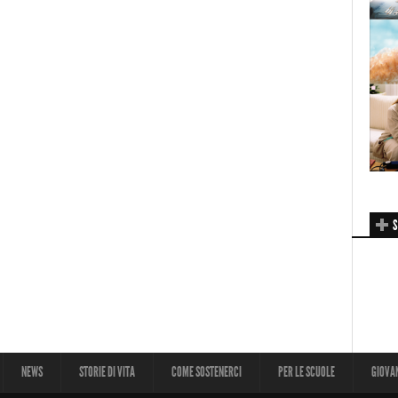
S
NEWS
STORIE DI VITA
COME SOSTENERCI
PER LE SCUOLE
GIOVA