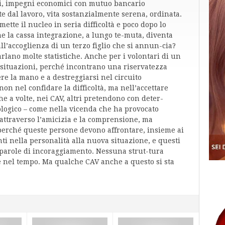
mbi, impegni economici con mutuo bancario
ite dal lavoro, vita sostanzialmente serena, ordinata.
tte il nucleo in seria difficoltà e poco dopo lo
e la cassa integrazione, a lungo te-muta, diventa
ll’accoglienza di un terzo figlio che si annun-cia?
rlano molte statistiche. Anche per i volontari di un
 situazioni, perché incontrano una riservatezza
ere la mano e a destreggiarsi nel circuito
non nel confidare la difficoltà, ma nell’accettare
e a volte, nei CAV, altri pretendono con deter-
cologico – come nella vicenda che ha provocato
attraverso l’amicizia e la comprensione, ma
perché queste persone devono affrontare, insieme ai
ti nella personalità alla nuova situazione, e questi
 parole di incoraggiamento. Nessuna strut-tura
e nel tempo. Ma qualche CAV anche a questo si sta