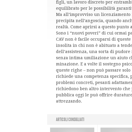
figli, un lavoro discreto per entra
equilibrato per le possibilità garant
Ma all’improvviso un licenziamento me
precipita nell’angoscia, quando anch
realtà. Come aprirsi a questo punto a
Sono i “nuovi poveri” di cui ormai pa
CAV non è facile occuparsi di queste
insolita in chi non è abituato a tend
dell’assistenza, una sorta di pudore 
senza intima umiliazione un aiuto ch
minazione. E a volte il sostegno psi
queste righe – non può passare solo 
richiede una competenza specifica, 
problemi concreti, pesanti adattamen
richiedono ben altro intervento che
pubblica oggi le può offrire duratur
attrezzando.
ARTICOLI CONSIGLIATI