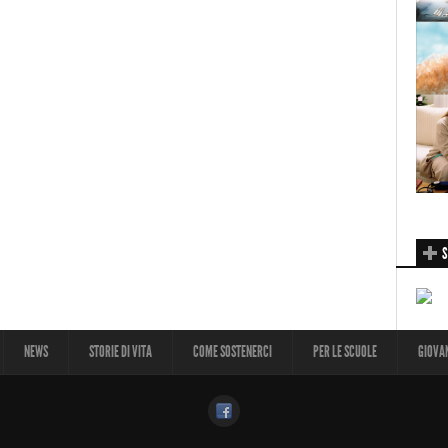
S
NEWS
STORIE DI VITA
COME SOSTENERCI
PER LE SCUOLE
GIOVA