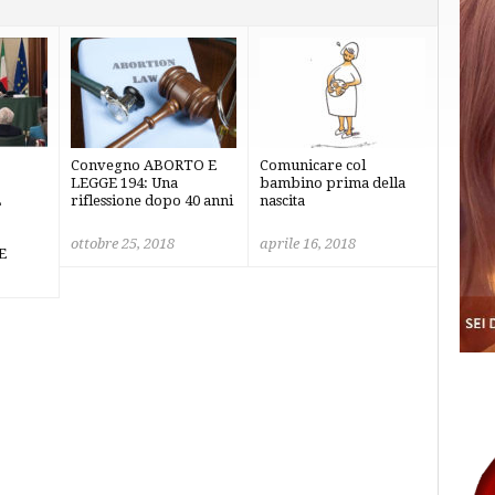
Convegno ABORTO E
Comunicare col
LEGGE 194: Una
bambino prima della
L
riflessione dopo 40 anni
nascita
ottobre 25, 2018
aprile 16, 2018
E