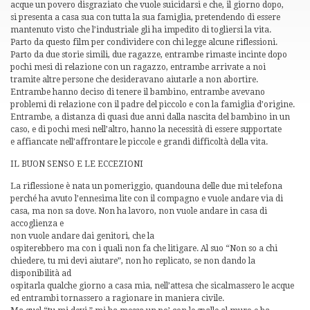
acque un povero disgraziato che vuole suicidarsi e che, il giorno dopo,
si presenta a casa sua con tutta la sua famiglia, pretendendo di essere
mantenuto visto che l’industriale gli ha impedito di togliersi la vita.
Parto da questo film per condividere con chi legge alcune riflessioni.
Parto da due storie simili, due ragazze, entrambe rimaste incinte dopo
pochi mesi di relazione con un ragazzo, entrambe arrivate a noi
tramite altre persone che desideravano aiutarle a non abortire.
Entrambe hanno deciso di tenere il bambino, entrambe avevano
problemi di relazione con il padre del piccolo e con la famiglia d’origine.
Entrambe, a distanza di quasi due anni dalla nascita del bambino in un
caso, e di pochi mesi nell’altro, hanno la necessità di essere supportate
e affiancate nell’affrontare le piccole e grandi difficoltà della vita.
IL BUON SENSO E LE ECCEZIONI
La riflessione è nata un pomeriggio, quandouna delle due mi telefona
perché ha avuto l’ennesima lite con il compagno e vuole andare via di
casa, ma non sa dove. Non ha lavoro, non vuole andare in casa di
accoglienza e
non vuole andare dai genitori, che la
ospiterebbero ma con i quali non fa che litigare. Al suo “Non so a chi
chiedere, tu mi devi aiutare”, non ho replicato, se non dando la
disponibilità ad
ospitarla qualche giorno a casa mia, nell’attesa che sicalmassero le acque
ed entrambi tornassero a ragionare in maniera civile.