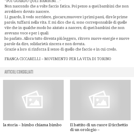
“POI GUARDO QUEI BAMBINI…”
Non nascondo che a volte faccio fatica. Poi penso a quei bambini che non
avrebbero dovuto nascere.
Li guardo, li vedo sorridere, giocare,muovere i primi passi, dire le prime
parole, tuffarsi nella vita. E mi dico che sì, sono corresponsabile di quelle
vite che in qualche modo ho aiutato a nascere, di quei bambini che non
avevano voce e per i quali
ho parlato. Allora tutto diventa più leggero, ritrovo nuove energie e nuove
parole da dire, solidarietà sincera e non dovuta.
Grazie a loro si rinforza il senso di quello che faccio e in cui credo.
FRANCA CICCARELLI – MOVIMENTO PER LA VITA DI TORINO
ARTICOLI CONSIGLIATI
la storia – bimbo chiama bimbo
Il battito di un cuore il ticchettio
di un orologio –