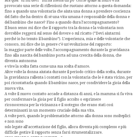
Ma quel “tu mi devi ” mi ha messa un po’ con le spalle al muro e ha
provocato una serie di riflessioni che ruotano attorno a questa domanda:
fino a quando una volontaria che aiuta una donna a prendere coscienza
del fatto che ha dentro di sé una vita umana è responsabile della donna e
del bambino che nasce? Fino a quando dura l’accompagnamento?
Il buon senso mi dice che il rapporto tra la donna e la volontaria non
dovrebbe reggersi sul senso del dovere o sul ricatto (“Devi aiutarmi
perché io ho tenuto il bambino”). L’esperienza, mia e delle volontarie che
conosco, mi dice che in genere c’è un’evoluzione del rapporto:
la maggior parte delle volte, l’accompagnamento durante la gravidanza
fino alla nascita del bambino porta ad una crescita della donna, che
diventa autonoma
e vive la scelta fatta come una sua scelta d’amore.
Altre volte la donna aiutata durante il periodo critico della scelta, durante
la gravidanza rallenta i contatti con la volontaria che le è stata vicino, per
poi ricontattarla quando il bambino nasce, per condividere la gioia della
nuova vita.
A volte il nuovo contatto accade a distanza di anni, e la mamma si fa viva
per confermare la gioia per il figlio accolto o esprimere
riconoscenza per la vicinanza e il sostegno che erano stati così
determinanti in un momento cruciale della sua vita.
A volte però, quando le problematiche attorno alla donna sono molteplici
e non sono
solo legate all’accettazione del figlio, allora diventa più complesso e più
difficile gestire il rapporto senza farsi strumentalizzare.