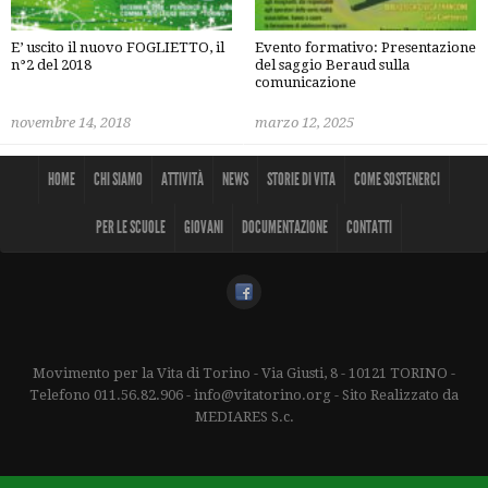
E’ uscito il nuovo FOGLIETTO, il
Evento formativo: Presentazione
n°2 del 2018
del saggio Beraud sulla
comunicazione
novembre 14, 2018
marzo 12, 2025
HOME
CHI SIAMO
ATTIVITÀ
NEWS
STORIE DI VITA
COME SOSTENERCI
PER LE SCUOLE
GIOVANI
DOCUMENTAZIONE
CONTATTI
Movimento per la Vita di Torino - Via Giusti, 8 - 10121 TORINO -
Telefono 011.56.82.906 - info@vitatorino.org - Sito Realizzato da
MEDIARES S.c.