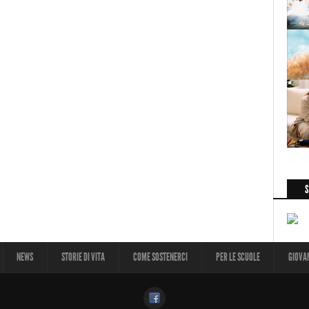
S
NEWS
STORIE DI VITA
COME SOSTENERCI
PER LE SCUOLE
GIOVA